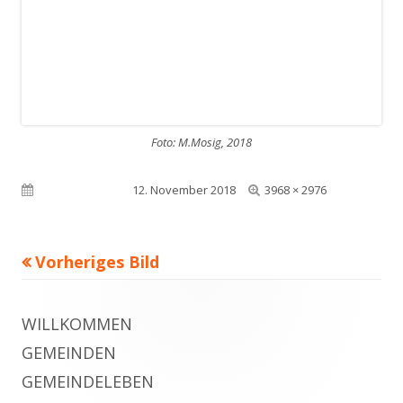
Foto: M.Mosig, 2018
Volle
Veröffentlicht am
12. November 2018
3968 × 2976
Größe
Vorheriges Bild
Footer
WILLKOMMEN
Inhalt
GEMEINDEN
GEMEINDELEBEN